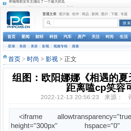
苹果MacOS曝新功能：将iPad作为拓展屏
DS四款新能源车型上海车展亚洲首秀
普通文章
|
图片集
|
软件
|
商品
|
新闻
|
图片
|
下载
|
专题
苹果与高通和解 英特尔失去重要移动客户
小米高管：虽然高通与苹果和解，但5G iPhone最快明年下半年发布
iOS 13加入黑暗模式 多功能加持6月份见
高通与苹果达成和解，双方达成6年许可协议
首页
要闻
财经
科技
汽车
房产
关注
时尚
生活
巴黎圣母院大火肆虐，人类文明的一场浩劫
星潮
|
美搭
|
美容
|
影视
|
视频专辑
|
搜索
奔驰维权女车主捅出了一个最大的瓜
首页
>
时尚
>
影视
> 正文
组图：欧阳娜娜《相遇的夏
距离嗑cp笑容
2022-12-13 20:56:23 来源：
<iframe allowtransparency="tr
height="300px" hspace="0" 