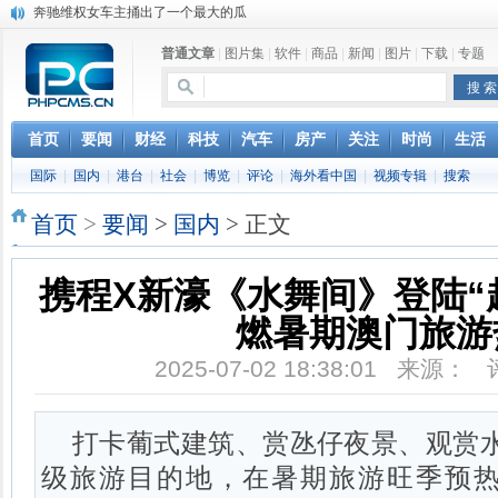
苹果MacOS曝新功能：将iPad作为拓展屏
DS四款新能源车型上海车展亚洲首秀
普通文章
|
图片集
|
软件
|
商品
|
新闻
|
图片
|
下载
|
专题
苹果与高通和解 英特尔失去重要移动客户
小米高管：虽然高通与苹果和解，但5G iPhone最快明年下半年发布
iOS 13加入黑暗模式 多功能加持6月份见
高通与苹果达成和解，双方达成6年许可协议
首页
要闻
财经
科技
汽车
房产
关注
时尚
生活
巴黎圣母院大火肆虐，人类文明的一场浩劫
国际
|
国内
|
港台
|
社会
|
博览
|
评论
|
海外看中国
|
视频专辑
|
搜索
首页
>
要闻
>
国内
> 正文
携程X新濠《水舞间》登陆“
燃暑期澳门旅游
2025-07-02 18:38:01 来源：
打卡葡式建筑、赏氹仔夜景、观赏水
级旅游目的地，在暑期旅游旺季预