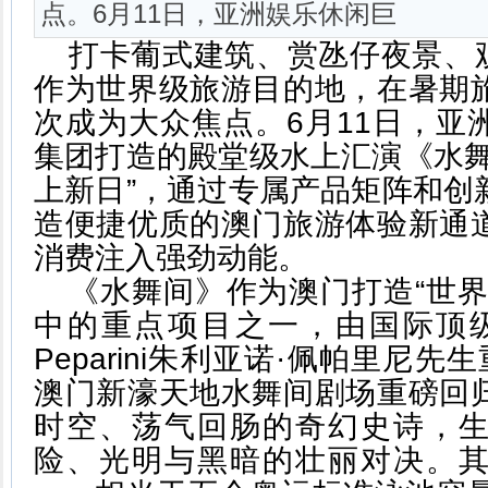
点。6月11日，亚洲娱乐休闲巨
打卡葡式建筑、赏氹仔夜景、观
作为世界级旅游目的地，在暑期
次成为大众焦点。6月11日，亚
集团打造的殿堂级水上汇演《水舞
上新日”，通过专属产品矩阵和创
造便捷优质的澳门旅游体验新通
消费注入强劲动能。
《水舞间》作为澳门打造“世界
中的重点项目之一，由国际顶级艺术
Peparini朱利亚诺·佩帕里尼
澳门新濠天地水舞间剧场重磅回
时空、荡气回肠的奇幻史诗，
险、光明与黑暗的壮丽对决。