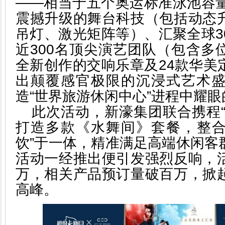
——相当于五个奥运标准泳池容量
震撼升级的舞台科技（包括动态
吊灯、激光矩阵等）、汇聚全球3
近300名顶尖演艺团队（包含多
全新创作的交响乐章及24款华美
出颠覆感官极限的沉浸式艺术
造“世界旅游休闲中心”进程中耀
此次活动，新濠集团联合携程“
打造多款《水舞间》套餐，整合
饮”于一体，精准满足高端休闲客
活动一经推出便引发强烈反响，
万，相关产品预订量破百万，掀
高峰。