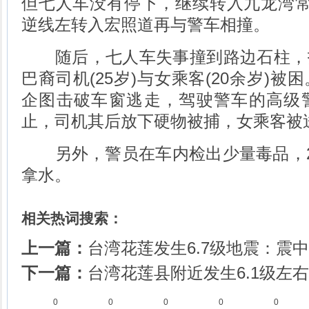
但七人车没有停下，继续转入九龙湾常
逆线左转入宏照道再与警车相撞。
随后，七人车失事撞到路边石柱，
巴裔司机(25岁)与女乘客(20余岁)
企图击破车窗逃走，驾驶警车的高级
止，司机其后放下硬物被捕，女乘客被
另外，警员在车内检出少量毒品，2
拿水。
相关热词搜索：
上一篇：
台湾花莲发生6.7级地震：震
下一篇：
台湾花莲县附近发生6.1级左
0
0
0
0
0