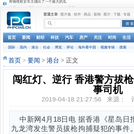
苹果MacOS曝新功能：将iPad作为拓展屏
DS四款新能源车型上海车展亚洲首秀
普通文章
|
图片集
|
软件
|
商品
|
新闻
|
图片
|
下载
|
专题
苹果与高通和解 英特尔失去重要移动客户
小米高管：虽然高通与苹果和解，但5G iPhone最快明年下半年发布
iOS 13加入黑暗模式 多功能加持6月份见
高通与苹果达成和解，双方达成6年许可协议
首页
要闻
财经
科技
汽车
房产
关注
时尚
生活
巴黎圣母院大火肆虐，人类文明的一场浩劫
国际
|
国内
|
港台
|
社会
|
博览
|
评论
|
海外看中国
|
视频专辑
|
搜索
首页
>
要闻
>
港台
> 正文
闯红灯、逆行 香港警方拔
事司机
2019-04-18 21:27:56 来源：
中新网4月18日电 据香港《星岛日
九龙湾发生警员拔枪拘捕疑犯的事件