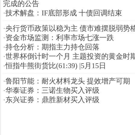
完成的公告
·
技术解盘：IF底部形成 十债回调结束
·
央行货币政策以稳为主 债市难摆脱弱势
·
资金市场监测：利率市场七涨一跌
·
持仓分析：期指主力持仓回落
·
世界杯倒计时一个月 主题投资的黄金时
·
恒指牛熊街货比(61:39) |5月15日
·
鲁阳节能：耐火材料龙头 提效增产可期
·
华泰证券：三诺生物买入评级
·
东兴证券：鼎胜新材买入评级