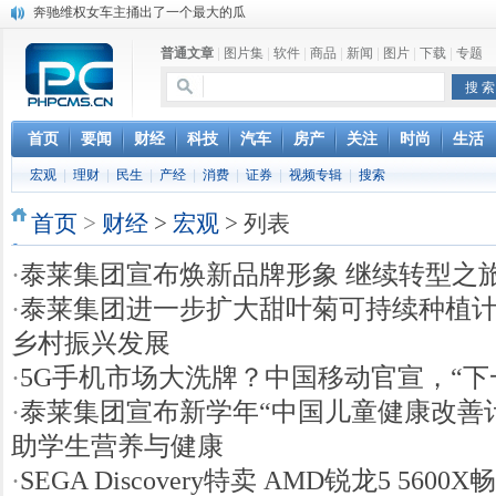
奔驰维权女车主捅出了一个最大的瓜
苹果MacOS曝新功能：将iPad作为拓展屏
普通文章
|
图片集
|
软件
|
商品
|
新闻
|
图片
|
下载
|
专题
DS四款新能源车型上海车展亚洲首秀
苹果与高通和解 英特尔失去重要移动客户
小米高管：虽然高通与苹果和解，但5G iPhone最快明年下半年发布
iOS 13加入黑暗模式 多功能加持6月份见
首页
要闻
财经
科技
汽车
房产
关注
时尚
生活
高通与苹果达成和解，双方达成6年许可协议
宏观
|
理财
|
民生
|
产经
|
消费
|
证券
|
视频专辑
|
搜索
巴黎圣母院大火肆虐，人类文明的一场浩劫
首页
>
财经
>
宏观
> 列表
·
泰莱集团宣布焕新品牌形象 继续转型之
·
泰莱集团进一步扩大甜叶菊可持续种植计
乡村振兴发展
·
5G手机市场大洗牌？中国移动官宣，“下
·
泰莱集团宣布新学年“中国儿童健康改善计
助学生营养与健康
·
SEGA Discovery特卖 AMD锐龙5 5600