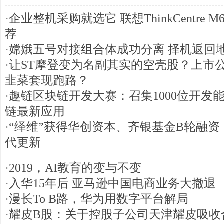
·
企业整机采购就选它 联想ThinkCentre M
荐
·
嫦娥五号对接组合体成功分离 择机返回
·
让ST摩登变为名副其实的空壳股？上市
韭菜套现跑路？
·
趣链区块链开发大赛：召集1000位开发
链最新应用
·
“绎维”获得华创资本、齐银基金B轮融
代更新
·
2019，AI教育的变与不变
·
入华15年后 亚马逊中国电商业务大撤退
·
漫长To B路，华为用数字平台解局
·
耀皮B股：关于控股子公司天津耀皮吸收