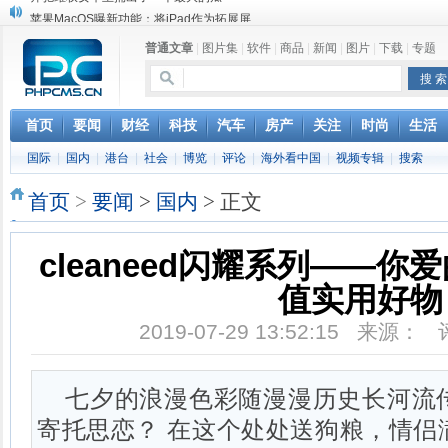
苹果MacOS曝新功能：将iPad作为拓展屏
DS四款新能源车型上海车展亚洲首秀
普通文章
|
图片集
|
软件
|
商品
|
新闻
|
图片
|
下载
|
专题
苹果与高通和解 英特尔失去重要移动客户
小米高管：虽然高通与苹果和解，但5G iPhone最快明年下半年发布
iOS 13加入黑暗模式 多功能加持6月份见
高通与苹果达成和解，双方达成6年许可协议
首页
要闻
财经
科技
汽车
房产
关注
时尚
生活
巴黎圣母院大火肆虐，人类文明的一场浩劫
国际
|
国内
|
港台
|
社会
|
博览
|
评论
|
海外看中国
|
视频专辑
|
搜索
奔驰维权女车主捅出了一个最大的瓜
首页
>
要闻
>
国内
> 正文
cleaneed闪耀系列——你
值实用好物
2019-07-29 13:52:15 来源：
七夕的浪漫色彩随漫漫历史长河流
寄托思恋？ 在这个处处送狗粮，情侣